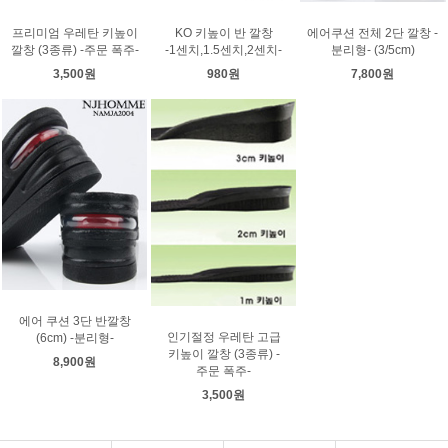
프리미엄 우레탄 키높이
KO 키높이 반 깔창
에어쿠션 전체 2단 깔창 -
깔창 (3종류) -주문 폭주-
-1센치,1.5센치,2센치-
분리형- (3/5cm)
3,500원
980원
7,800원
에어 쿠션 3단 반깔창
인기절정 우레탄 고급
(6cm) -분리형-
키높이 깔창 (3종류) -
8,900원
주문 폭주-
3,500원