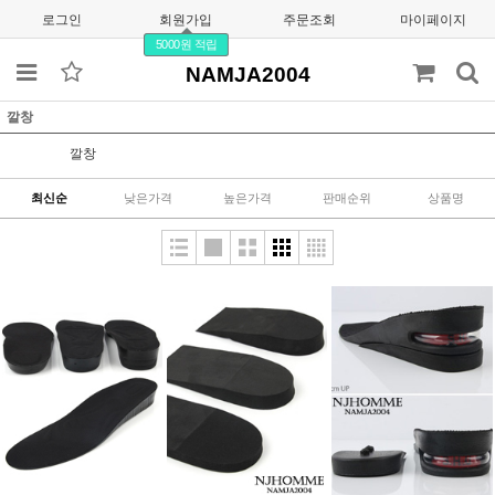
로그인
회원가입
주문조회
마이페이지
5000원 적립
NAMJA2004
깔창
깔창
최신순
낮은가격
높은가격
판매순위
상품명