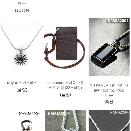
제품-
12,000원
태양 비즈 네크리스
uniusmore 소가죽 고급
N.J KKM / 럭셔리 케너쉬
카드 지갑 (22스타일)
(품절)
블랙 네크리스 -히트
(품절)
제품-
(품절)