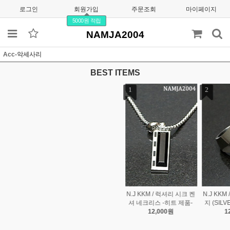
로그인
회원가입
주문조회
마이페이지
5000원 적립
NAMJA2004
Acc-악세사리
BEST ITEMS
1
2
3
uniusmore 소가죽 고급
N.J KKM / 럭셔리 시크 켄
N.J KKM / 코즈 럭셔리 반
카드 지갑 (22스타일)
셔 네크리스 -히트 제품-
지 (SILVER) -히트 제품-
19,800원
12,000원
12,000원