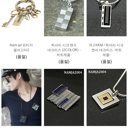
Nam ja/ 빈티지
럭셔리 시크 텐드
N.J KKM / 럭셔리 시크
열쇠고리2
네크리스 (2COLOR) -
켄셔 네크리스 -히트
히트제품-
제품-
(품절)
(품절)
(품절)