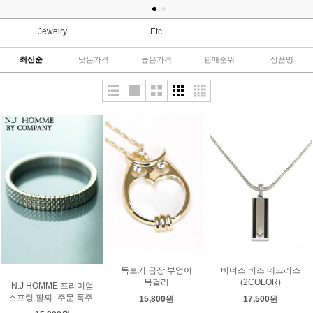
Jewelry
Etc
최신순
낮은가격
높은가격
판매순위
상품명
독보기 금장 부엉이
비너스 비즈 네크리스
목걸리
(2COLOR)
N.J HOMME 프리미엄
스프링 팔찌 -주문 폭주-
15,800원
17,500원