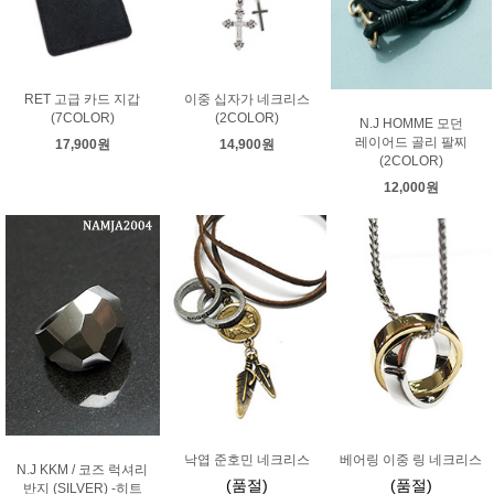
RET 고급 카드 지갑
이중 십자가 네크리스
(7COLOR)
(2COLOR)
N.J HOMME 모던
레이어드 골리 팔찌
17,900원
14,900원
(2COLOR)
12,000원
낙엽 준호민 네크리스
베어링 이중 링 네크리스
N.J KKM / 코즈 럭셔리
(품절)
(품절)
반지 (SILVER) -히트