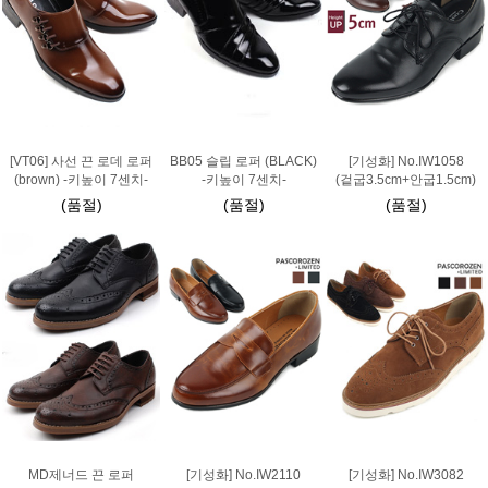
[VT06] 사선 끈 로데 로퍼
BB05 슬립 로퍼 (BLACK)
[기성화] No.IW1058
(brown) -키높이 7센치-
-키높이 7센치-
(겉굽3.5cm+안굽1.5cm)
(품절)
(품절)
(품절)
MD제너드 끈 로퍼
[기성화] No.IW2110
[기성화] No.IW3082