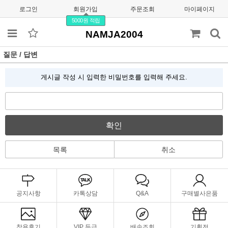
로그인
회원가입
주문조회
마이페이지
5000원 적립
NAMJA2004
질문 / 답변
게시글 작성 시 입력한 비밀번호를 입력해 주세요.
확인
목록
취소
공지사항
카톡상담
Q&A
구매별사은품
착용후기
VIP 등급
배송조회
기획전