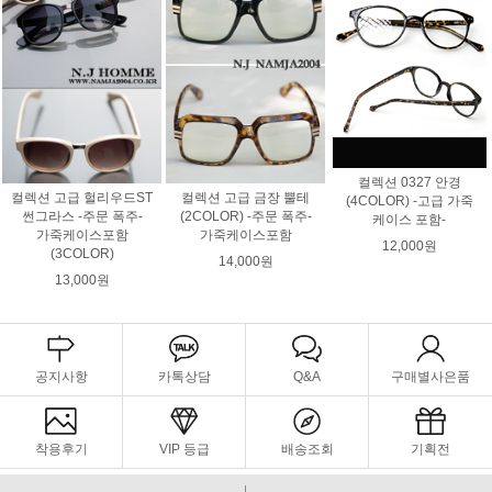
컬렉션 0327 안경
컬렉션 고급 헐리우드ST
컬렉션 고급 금장 뿔테
(4COLOR) -고급 가죽
썬그라스 -주문 폭주-
(2COLOR) -주문 폭주-
케이스 포함-
가죽케이스포함
가죽케이스포함
12,000원
(3COLOR)
14,000원
13,000원
공지사항
카톡상담
Q&A
구매별사은품
착용후기
VIP 등급
배송조회
기획전