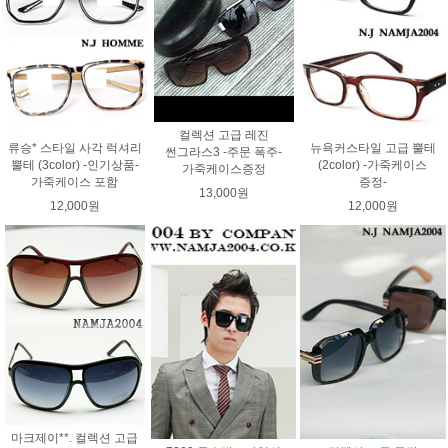
컬렉션 고급 레진
류승* 스타일 사각 럭셔리
뉴욕커스타일 고급 뿔테
썬그라스3 -주문 폭주-
뿔테 (3color) -인기상품-
(2color) -가죽케이스
가죽케이스증정
가죽케이스 포함
증정-
13,000원
12,000원
12,000원
마크제이**. 컬렉션 고급