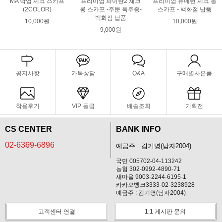
MA 낙엽 체크 스카프
프리미엄 파이란2 체크
프리미엄 유네런 체크 롱
(2COLOR)
롱 스카프 -주문 폭주중-
스카프 - 백화점 납품
백화점 납품
10,000원
10,000원
9,000원
공지사항
카톡상담
Q&A
구매별사은품
착용후기
VIP 등급
배송조회
기획전
CS CENTER
BANK INFO
02-6369-6896
예금주 : 김기명(남자2004)
국민 005702-04-113242
농협 302-0992-4890-71
새마을 9003-2244-6195-1
카카오뱅크3333-02-3238928
예금주 : 김기명(남자2004)
고객센터 연결
1:1 게시판 문의